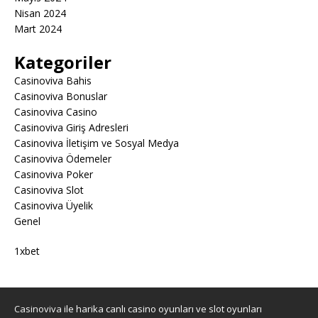
Nisan 2024
Mart 2024
Kategoriler
Casinoviva Bahis
Casinoviva Bonuslar
Casinoviva Casino
Casinoviva Giriş Adresleri
Casinoviva İletişim ve Sosyal Medya
Casinoviva Ödemeler
Casinoviva Poker
Casinoviva Slot
Casinoviva Üyelik
Genel
1xbet
Casinoviva
ile harika canlı casino oyunları ve slot oyunları