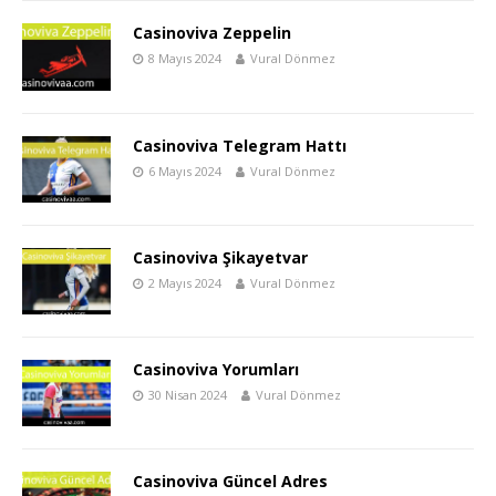
Casinoviva Zeppelin
8 Mayıs 2024
Vural Dönmez
Casinoviva Telegram Hattı
6 Mayıs 2024
Vural Dönmez
Casinoviva Şikayetvar
2 Mayıs 2024
Vural Dönmez
Casinoviva Yorumları
30 Nisan 2024
Vural Dönmez
Casinoviva Güncel Adres