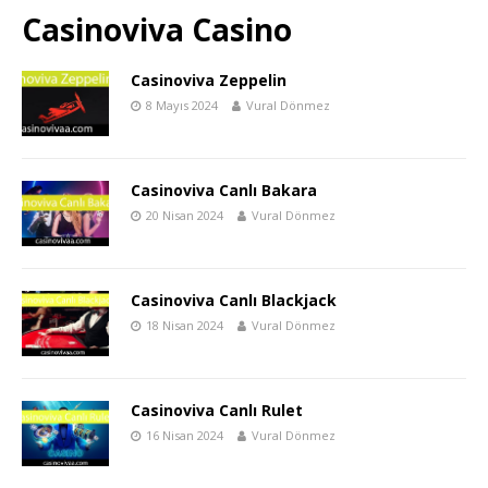
Casinoviva Casino
Casinoviva Zeppelin
8 Mayıs 2024
Vural Dönmez
Casinoviva Canlı Bakara
20 Nisan 2024
Vural Dönmez
Casinoviva Canlı Blackjack
18 Nisan 2024
Vural Dönmez
Casinoviva Canlı Rulet
16 Nisan 2024
Vural Dönmez