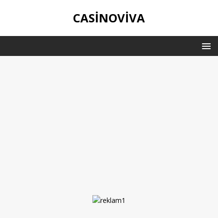
CASINOVIVA