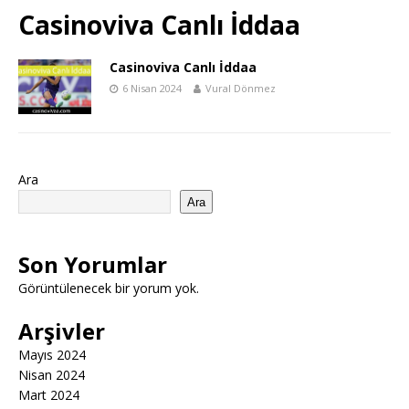
Casinoviva Canlı İddaa
Casinoviva Canlı İddaa
6 Nisan 2024
Vural Dönmez
Ara
Ara
Son Yorumlar
Görüntülenecek bir yorum yok.
Arşivler
Mayıs 2024
Nisan 2024
Mart 2024