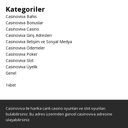
Kategoriler
Casinoviva Bahis
Casinoviva Bonuslar
Casinoviva Casino
Casinoviva Giriş Adresleri
Casinoviva İletişim ve Sosyal Medya
Casinoviva Ödemeler
Casinoviva Poker
Casinoviva Slot
Casinoviva Üyelik
Genel
1xbet
Casinoviva
ile harika canlı casino oyunları ve slot oyunları
bulabilirsiniz. Bu adres üzerinden güncel casinoviva adresine
ulaşabilirsiniz.