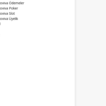
noviva Ödemeler
oviva Poker
oviva Slot
oviva Üyelik
l
t