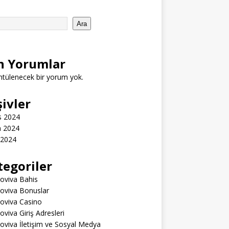
Ara
n Yorumlar
tülenecek bir yorum yok.
şivler
s 2024
n 2024
 2024
tegoriler
oviva Bahis
oviva Bonuslar
oviva Casino
oviva Giriş Adresleri
oviva İletişim ve Sosyal Medya