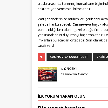
uluslararasında tanınmış kumarhane biçimind
sektöre yön vermesini bilmektedir.
Zatı şahanelerinize mühimlice içeriklerini ak
şekilde harikuladedeki
Casinoviva
büyük alkı
barındırıldığı lakırdıların güzel olduğu firma 
yansıtarak adını duyurmayı başarmaktadır. Dol
imkanları bulacakları ortadadır. Son olarak be
tarafı vardır.
CASINOVIVA CANLI RULET
CASINO
ÖNCEKI
Casinoviva Aviator
İLK YORUM YAPAN OLUN