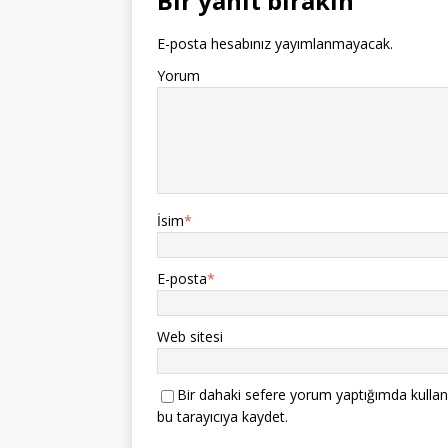
Bir yanıt bırakın
E-posta hesabınız yayımlanmayacak.
Yorum
İsim
*
E-posta
*
Web sitesi
Bir dahaki sefere yorum yaptığımda kullan
bu tarayıcıya kaydet.