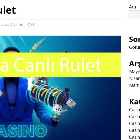
ulet
Ara
oviva Casino
0
So
Görün
Ar
Mayı
Nisa
Mart
Ka
Casin
Casin
Casin
Casin
Casin