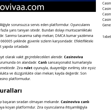
Casi
Casin
Casin
Casin
iğiyle sorunsuzca servis eden platformdur. Oyuncularını
Gene
a fazla şans tanıyan sitedir. Bundan dolayı muntazamlıktaki
çtadır. Sarımsı tasarıma sahip mekan; DMCA kumar yazılımına
1xbe
060005 şeklinde güvenle sizlerin karşısındadır. Efektiflikteki
t yapıda ortadadır.
t olarak vakit geçirebilecekleri alenidir.
Casinoviva
 durumunda ön alandadır.
Canlı
sansasyonalist kumarlarıyla
ekmektedir. Zira
rulet
oyunuyla, duayenliğe evrilmiş site eşsiz
lukta ve düzgünlükte olan mekan; kayda değerdir. Son
 casino platformudur.
uralları
mayı başaran sıradan olmayan mekandır.
Casinoviva canlı
aya koyan platformdur. Zira oyuncularına ihtişamlılığıyla