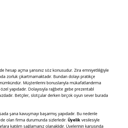
i
tede hesap açma şansınız söz konusudur. Zira emniyetliliğiyle
da zorluk çıkartmamaktadır. Bundan dolayı pratikçe
 mümkündür. Müşterilerini bonuslarıyla mükafatlandırma
el yapıdadır. Dolayısıyla rağbete gebe prezentabl
zdadır. Betçiler, slotçular derken birçok oyun sever burada
yasada şana kavuşmayı başarmış yapıdadır. Bu nedenle
tede olan firma durumunda sizlerledir.
Üyelik
vesilesiyle
lara katılım sağlamanız olanaklıdır. Üyelerinin karşısında