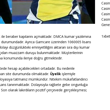
Casi
Casin
Casin
Casin
Gene
1xbe
k
ile beraber kapılarını açmaktadır. DMCA kumar yazılımına
ma durumundadır. Ayrıca Gamcare üzerinden 1060005 lisans
layı düzgünlükteki emniyetliliğini aktaran sıra dışı kumar
açıdan muazzam duruşu bulunmaktadır. Müşterilerinin
rma konumunda ileriye doğru gitmektedir.
sitede hesap açabilecekleri ortadadır. Bu nedenle
lunan site durumunda olmaktadır.
Üyelik
işlemiyle
yu doyasıya tatmanız mümkündür. Nitekim mükafatlandırıcı
 şans tanınmaktadır. Dolayısıyla rağbete gebe ongunluğa
on olarak lakırdıların pozitif çerçevede gerçekleşmesi;
i