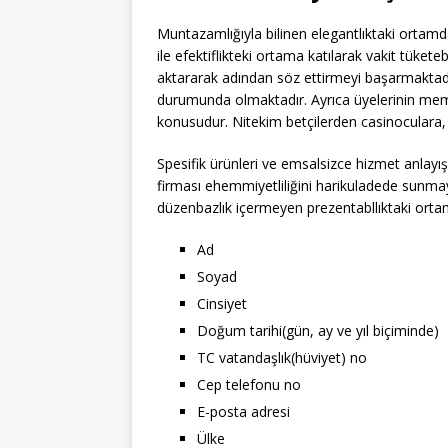
Muntazamlığıyla bilinen elegantlıktaki ortamda 
ile efektiflikteki ortama katılarak vakit tükete
aktararak adından söz ettirmeyi başarmaktadı
durumunda olmaktadır. Ayrıca üyelerinin memn
konusudur. Nitekim betçilerden casinoculara,
Spesifik ürünleri ve emsalsizce hizmet anlayı
firması ehemmiyetliliğini harikuladede sun
düzenbazlık içermeyen prezentabllıktaki ort
Ad
Soyad
Cinsiyet
Doğum tarihi(gün, ay ve yıl biçiminde)
TC vatandaşlık(hüviyet) no
Cep telefonu no
E-posta adresi
Ülke