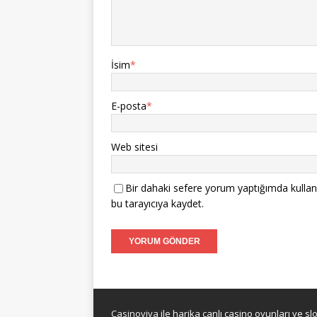
İsim
*
E-posta
*
Web sitesi
Bir dahaki sefere yorum yaptığımda kullan
bu tarayıcıya kaydet.
Casinoviva
ile harika canlı casino oyunları ve sl