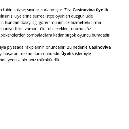
tabiri caizse; sınırlar zorlanmıştır. Zira
Casinoviva üyelik
bilirsiniz. Üyelerine sürrealistçe oyunları düzgünlükle
r. Bundan dolayı ilgi gören mühimlice hizmetteki firma
uniyetlilikle zaman tüketebilecekleri tutumu söz
 pokercilerden tombalacılara kadar birçok oyuncu buradadır.
şıyla piyasada rakiplerinin önündedir. Bu nedenle
Casinoviva
mayı başaran mekan durumundadır.
Üyelik
işlemiyle
amda yerinizi almanız mümkündür.