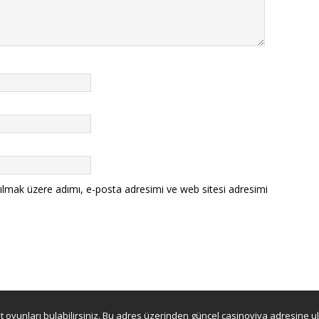
ılmak üzere adımı, e-posta adresimi ve web sitesi adresimi
ot oyunları bulabilirsiniz. Bu adres üzerinden güncel casinoviva adresine ula