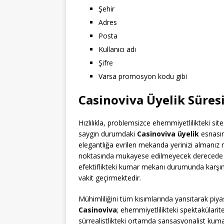
Şehir
Adres
Posta
Kullanıcı adı
Şifre
Varsa promosyon kodu gibi
Casinoviva Üyelik Süres
Hızlılıkla, problemsizce ehemmiyetlilikteki si
saygın durumdaki
Casinoviva üyelik
esnasın
elegantlığa evrilen mekanda yerinizi almanız
noktasında mukayese edilmeyecek derecede öz
efektiflikteki kumar mekanı durumunda karşını
vakit geçirmektedir.
Mühimliliğini tüm kısımlarında yansıtarak pi
Casinoviva
; ehemmiyetlilikteki spektakülari
sürrealistlikteki ortamda sansasyonalist kumar