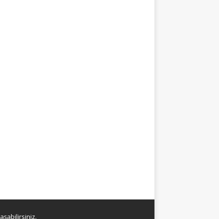
şabilirsiniz.